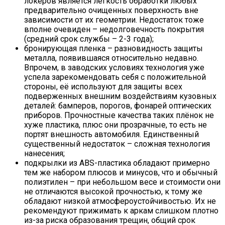
локеров является легкость обработки любых
предварительно очищенных поверхность вне
зависимости от их геометрии. Недостаток тоже
вполне очевиден – недолговечность покрытия
(средний срок службы – 2-3 года);
бронирующая пленка – разновидность защиты
металла, появившаяся относительно недавно.
Впрочем, в заводских условиях технология уже
успела зарекомендовать себя с положительной
стороны, её используют для защиты всех
подверженных внешним воздействиям кузовных
деталей: бамперов, порогов, фонарей оптических
приборов. Прочностные качества таких плёнок не
хуже пластика, плюс они прозрачные, то есть не
портят внешность автомобиля. Единственный
существенный недостаток – сложная технология
нанесения;
подкрылки из ABS-пластика обладают примерно
тем же набором плюсов и минусов, что и обычный
полиэтилен – при небольшом весе и стоимости они
не отличаются высокой прочностью, к тому же
обладают низкой атмосфероустойчивостью. Их не
рекомендуют прижимать к аркам слишком плотно
из-за риска образования трещин, общий срок