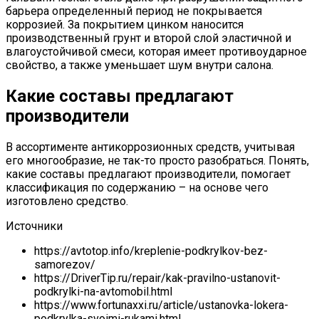
барьера определенный период не покрывается
коррозией. За покрытием цинком наносится
производственный грунт и второй слой эластичной и
влагоустойчивой смеси, которая имеет противоударное
свойство, а также уменьшает шум внутри салона.
Какие составы предлагают
производители
В ассортименте антикоррозионных средств, учитывая
его многообразие, не так-то просто разобраться. Понять,
какие составы предлагают производители, помогает
классификация по содержанию – на основе чего
изготовлено средство.
Источники
https://avtotop.info/kreplenie-podkrylkov-bez-
samorezov/
https://DriverTip.ru/repair/kak-pravilno-ustanovit-
podkrylki-na-avtomobil.html
https://www.fortunaxxi.ru/article/ustanovka-lokera-
podkrylka-svoimi-rukami.html