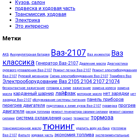
Кузов, салон
подвеска и ходовая часть
Трансмиссия, ходовая
Электрика
Это интересно
Метки
Ваз-2107
Ваз
АКБ
Аккумуляторная батарея
Ваз инжектор
классика
Генератор Ваз-2107
Давление масла
Диагностика
рулевого управления Ваз-2107
Ремонт печки Ваз-2107
Ремонт электооборудования
Ваз-2107
Рулевой механизм
Схема электооборудования Ваз-2107
Трамблер Ваз
Электрооборудование Ваз 2105 2104 2107 21074
бесконтактное зажигание
готовим к зиме
зажигание
замена колеса
замена
лайфхак
карданный шарнир
нет зарядки
масла
моторное масло
нет
панель приборов
зарядки Ваз-2107
обслуживание системы питания
перегрев двигателя
прогрев
подготовка к зиме кузов Ваз-2107
проверка
двигателя
расход топлива
ремонт генератора своими силами
ремонт своими
тормоза
система охлаждения
силами
скрип
термостат
тюнинг
трансмиссионное масло
удалить воду из бака
утепляем
экономия топлива
Ваз-2107
фильтр
ходовая часть
экспериментальные