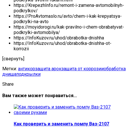
https://KrepezhInfo.ru/remont-i-zamena-avtomobilnyh-
podkrylkov/
https://ProAvtomaslo.ru/avto/chem-i-kak-krepyatsya-
podkrylki-na-avto
https://moyidorogi.ru/kak-pravilno-i-chem-obrabatyvat-
podkrylki-avtomobilya/
https://InfoKuzov.ru/uhod/obrabotka-dnishha
https://InfoKuzov.ru/uhod/obrabotka-dnishha-ot-
korrozii
[свернуть]
Метки:
антикор
защита арок
защита от коррозии
обработка
днища
подкрылки
Share
Вам также может понравиться...
Как проверить и заменить помпу Ваз-2107