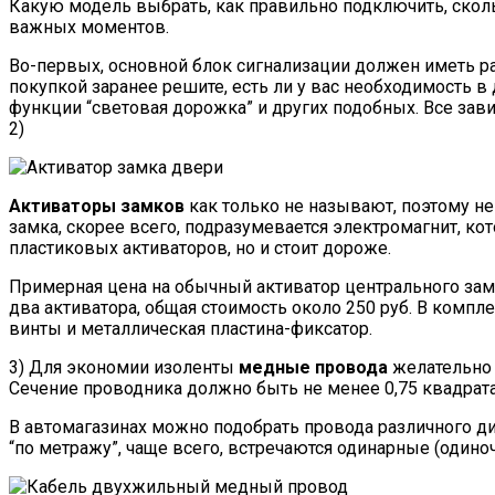
Какую модель выбрать, как правильно подключить, сколь
важных моментов.
Во-первых, основной блок сигнализации должен иметь р
покупкой заранее решите, есть ли у вас необходимость в
функции “световая дорожка” и других подобных. Все зави
2)
Активаторы замков
как только не называют, поэтому н
замка, скорее всего, подразумевается электромагнит, ко
пластиковых активаторов, но и стоит дороже.
Примерная цена на обычный активатор центрального замк
два активатора, общая стоимость около 250 руб. В компл
винты и металлическая пластина-фиксатор.
3) Для экономии изоленты
медные провода
желательно 
Сечение проводника должно быть не менее 0,75 квадрата
В автомагазинах можно подобрать провода различного ди
“по метражу”, чаще всего, встречаются одинарные (одино