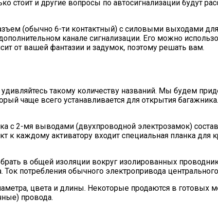
ко стоит и другие вопросы по автосигнализации будут рас
азъем (обычно 6-ти контактный) с силовыми выходами для
 дополнительном канале сигнализации. Его можно использ
сит от вашей фантазии и задумок, поэтому решать вам.
е удивляйтесь такому количеству названий. Мы будем при
торый чаще всего устанавливается для открытия багажника
а с 2-мя выводами (двухпроводной электрозамок) составля
ект к каждому активатору входит специальная планка для к
брать в общей изоляции вокруг изолированных проводнико
. Ток потребления обычного электропривода центрального 
аметра, цвета и длины. Некоторые продаются в готовых м
чные) провода.