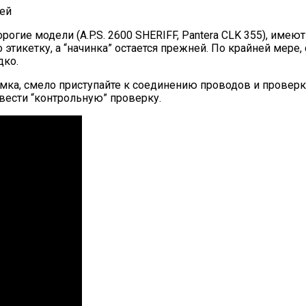
огие модели (A.P.S. 2600 SHERIFF, Pantera CLK 355), име
 этикетку, а “начинка” остается прежней. По крайней мер
дко.
ка, смело приступайте к соединению проводов и проверке
звести “контрольную” проверку.