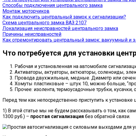
Способы подключения центрального замка
Монтаж моторчиков
Как подключить центральный замок к сигнализации?
Схема центрального замка ВАЗ 2107
Локализация неисправностей центрального замка
Причины неисправностей
Как отремонтировать центральный замок: вакуумный и 
Что потребуется для установки цент
Рабочая и установленная на автомобиле сигнализа
Активаторы, актуаторы, актюаторы, соленоиды, элек
Провода двухжильные, медные. Диаметр или сечени
Хомуты пластиковые – штук 10, можно больше, “про 
Прочее: изолента, термоусадочные трубки, кусачки, о
Перед тем как непосредственно приступить к установке 
1) В этой статье мы не будем рассказывать о том, как с
1300 руб.) –
простая сигнализация
без обратной связи.