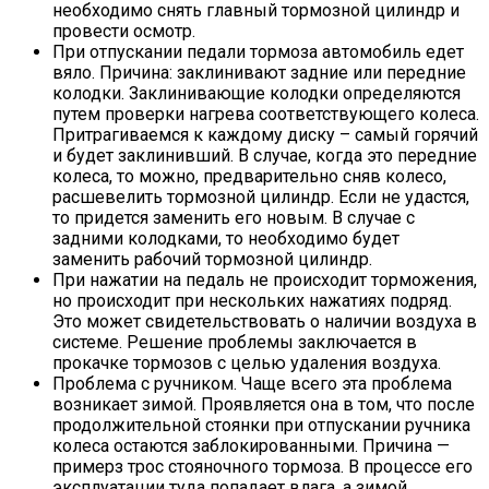
необходимо снять главный тормозной цилиндр и
провести осмотр.
При отпускании педали тормоза автомобиль едет
вяло. Причина: заклинивают задние или передние
колодки. Заклинивающие колодки определяются
путем проверки нагрева соответствующего колеса.
Притрагиваемся к каждому диску – самый горячий
и будет заклинивший. В случае, когда это передние
колеса, то можно, предварительно сняв колесо,
расшевелить тормозной цилиндр. Если не удастся,
то придется заменить его новым. В случае с
задними колодками, то необходимо будет
заменить рабочий тормозной цилиндр.
При нажатии на педаль не происходит торможения,
но происходит при нескольких нажатиях подряд.
Это может свидетельствовать о наличии воздуха в
системе. Решение проблемы заключается в
прокачке тормозов с целью удаления воздуха.
Проблема с ручником. Чаще всего эта проблема
возникает зимой. Проявляется она в том, что после
продолжительной стоянки при отпускании ручника
колеса остаются заблокированными. Причина —
примерз трос стояночного тормоза. В процессе его
эксплуатации туда попадает влага, а зимой