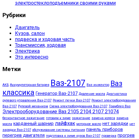
электростеклоподъемники своими руками
Рубрики
Двигатель
Кузов, салон
подвеска и ходовая часть
Трансмиссия, ходовая
Электрика
Это интересно
Метки
Ваз-2107
Ваз
АКБ
Аккумуляторная батарея
Ваз инжектор
классика
Генератор Ваз-2107
Давление масла
Диагностика
рулевого управления Ваз-2107
Ремонт печки Ваз-2107
Ремонт электооборудования
Ваз-2107
Рулевой механизм
Схема электооборудования Ваз-2107
Трамблер Ваз
Электрооборудование Ваз 2105 2104 2107 21074
бесконтактное зажигание
готовим к зиме
зажигание
замена колеса
замена
лайфхак
карданный шарнир
нет зарядки
масла
моторное масло
нет
панель приборов
зарядки Ваз-2107
обслуживание системы питания
перегрев двигателя
прогрев
подготовка к зиме кузов Ваз-2107
проверка