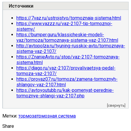
Источники
https://7vaz.ru/ustrojstvo/tormoznaja-sistema.html
https://www.vazzz.ru/vaz-2107-tip-tormoznoj-
sistemy/
https://bumper.guru/klassicheskie-modeli-
vaz/tormoza/tormoznaya-sistema-vaz-2107.html
http://avtopolza.ru/tyuning-russkix-avto/tormoznaya-
sistema-vaz-2107/
https://ZnanieAvto.ru/stop/vaz-2107-tormoznaya-
sistema.html
https://djago.ru/vaz-2107/provalivaetsya-pedal-
tormoza-vaz-2107/
https://provaz07.ru/tormoza/zamena-tormoznyh-
shlangov-vaz-2107.html
https://avtoyoutubb.ru/kak-pomenyat-perednie-
tormoznye-shlangi-vaz-2107.php
[свернуть]
Метки:
тормоза
трмозная система
Share