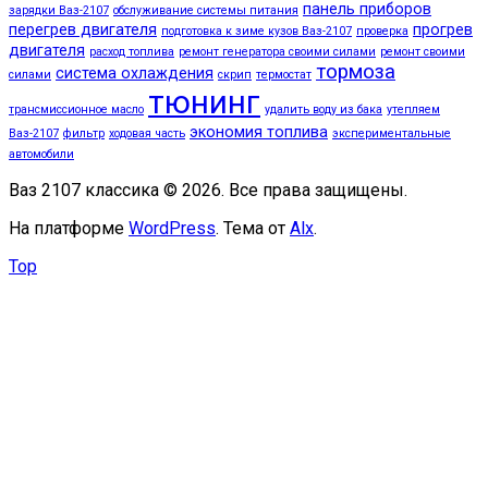
панель приборов
зарядки Ваз-2107
обслуживание системы питания
перегрев двигателя
прогрев
подготовка к зиме кузов Ваз-2107
проверка
двигателя
расход топлива
ремонт генератора своими силами
ремонт своими
тормоза
система охлаждения
силами
скрип
термостат
тюнинг
трансмиссионное масло
удалить воду из бака
утепляем
экономия топлива
Ваз-2107
фильтр
ходовая часть
экспериментальные
автомобили
Ваз 2107 классика © 2026. Все права защищены.
На платформе
WordPress
. Тема от
Alx
.
Top