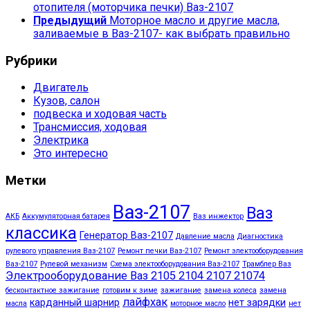
отопителя (моторчика печки) Ваз-2107
Предыдущий
Моторное масло и другие масла,
заливаемые в Ваз-2107- как выбрать правильно
Рубрики
Двигатель
Кузов, салон
подвеска и ходовая часть
Трансмиссия, ходовая
Электрика
Это интересно
Метки
Ваз-2107
Ваз
АКБ
Аккумуляторная батарея
Ваз инжектор
классика
Генератор Ваз-2107
Давление масла
Диагностика
рулевого управления Ваз-2107
Ремонт печки Ваз-2107
Ремонт электооборудования
Ваз-2107
Рулевой механизм
Схема электооборудования Ваз-2107
Трамблер Ваз
Электрооборудование Ваз 2105 2104 2107 21074
бесконтактное зажигание
готовим к зиме
зажигание
замена колеса
замена
лайфхак
карданный шарнир
нет зарядки
масла
моторное масло
нет