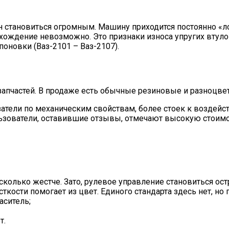
 он становиться огромным. Машину приходится постоянно «л
хождение невозможно. Это признаки износа упругих втуло
оновки (Ваз-2101 – Ваз-2107).
запчастей. В продаже есть обычные резиновые и разноцв
затели по механическим свойствам, более стоек к воздейс
льзователи, оставившие отзывы, отмечают высокую стоим
колько жестче. Зато, рулевое управление становиться остр
сткости помогает из цвет. Единого стандарта здесь нет, н
аситель;
т.