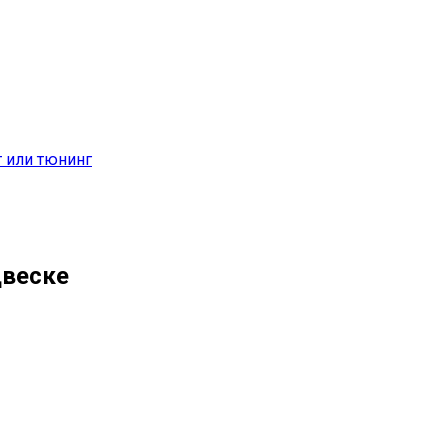
т или тюнинг
двеске