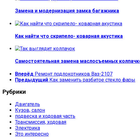
Замена и модернизация замка багажника
Как найти что скрипело- коварная акустика
Самостоятельная замена маслосъемных колпачко
Вперёд
Ремонт подлокотников Ваз-2107
Предыдущий
Как заменить разбитое стекло фары
Рубрики
Двигатель
Кузов, салон
подвеска и ходовая часть
Трансмиссия, ходовая
Электрика
Это интересно